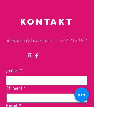
Kontakt
info(zavináč)dezerterie.cz /
777 712 022
Jméno
Příjmení
Email
Předmět