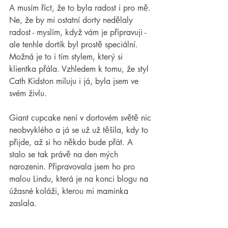
A musím říct, že to byla radost i pro mě. 
Ne, že by mi ostatní dorty nedělaly 
radost - myslím, když vám je připravuji - 
ale tenhle dortík byl prostě speciální. 
Možná je to i tím stylem, který si 
klientka přála. Vzhledem k tomu, že styl 
Cath Kidston miluju i já, byla jsem ve 
svém živlu.
Giant cupcake není v dortovém světě nic 
neobvyklého a já se už už těšila, kdy to 
přijde, až si ho někdo bude přát. A 
stalo se tak právě na den mých 
narozenin. Připravovala jsem ho pro 
malou Lindu, která je na konci blogu na 
úžasné koláži, kterou mi maminka 
zaslala.